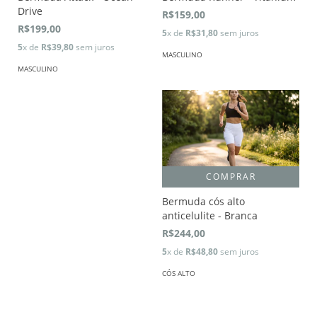
Drive
R$159,00
R$199,00
5
x de
R$31,80
sem juros
5
x de
R$39,80
sem juros
MASCULINO
MASCULINO
COMPRAR
Bermuda cós alto
anticelulite - Branca
R$244,00
5
x de
R$48,80
sem juros
CÓS ALTO