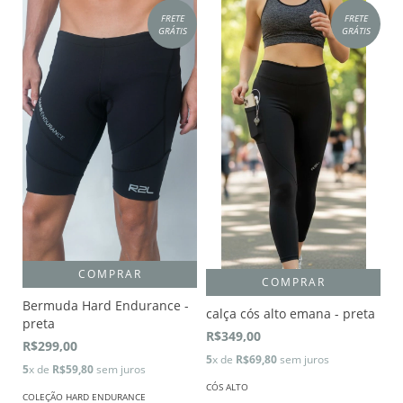
FRETE
FRETE
GRÁTIS
GRÁTIS
COMPRAR
COMPRAR
Bermuda Hard Endurance -
calça cós alto emana - preta
preta
R$349,00
R$299,00
5
x de
R$69,80
sem juros
5
x de
R$59,80
sem juros
CÓS ALTO
COLEÇÃO HARD ENDURANCE