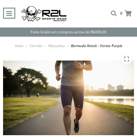
0
Frete Grátis em compras acima de R$499,00
Início
-
Corrida
-
Masculino
-
Bermuda Attack - Vortex Purple