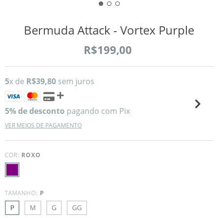
Bermuda Attack - Vortex Purple
R$199,00
5
x de
R$39,80
sem juros
5% de desconto
pagando com Pix
VER MEIOS DE PAGAMENTO
COR:
ROXO
TAMANHO:
P
P
M
G
GG