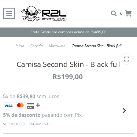
0
Frete Grátis em compras acima de R$499,00
Início
-
Corrida
-
Masculino
-
Camisa Second Skin - Black full
Camisa Second Skin - Black full
R$199,00
5
x de
R$39,80
sem juros
5% de desconto
pagando com Pix
VER MEIOS DE PAGAMENTO