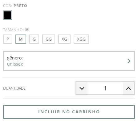
COR:
PRETO
TAMANHO:
M
P
M
G
GG
XG
XGG
gênero:
unissex
QUANTIDADE
Entregas para o CEP:
ALTERAR CEP