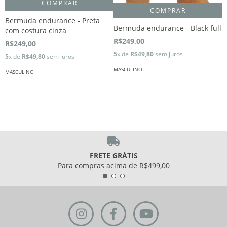
COMPRAR
COMPRAR
B
Bermuda endurance - Preta
Bermuda endurance - Black full
com costura cinza
R
R$249,00
R$249,00
5
5
x de
R$49,80
sem juros
5
x de
R$49,80
sem juros
M
MASCULINO
MASCULINO
FRETE GRÁTIS
Para compras acima de R$499,00